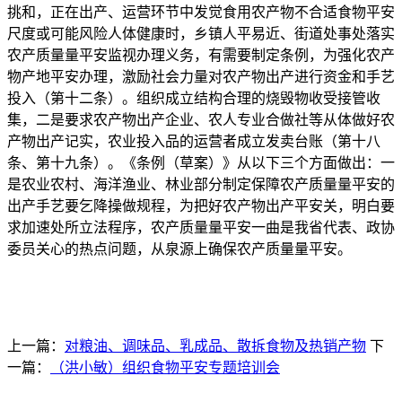
挑和，正在出产、运营环节中发觉食用农产物不合适食物平安
尺度或可能风险人体健康时，乡镇人平易近、街道处事处落实
农产质量量平安监视办理义务，有需要制定条例，为强化农产
物产地平安办理，激励社会力量对农产物出产进行资金和手艺
投入（第十二条）。组织成立结构合理的烧毁物收受接管收
集，二是要求农产物出产企业、农人专业合做社等从体做好农
产物出产记实，农业投入品的运营者成立发卖台账（第十八
条、第十九条）。《条例（草案）》从以下三个方面做出：一
是农业农村、海洋渔业、林业部分制定保障农产质量量平安的
出产手艺要乞降操做规程，为把好农产物出产平安关，明白要
求加速处所立法程序，农产质量量平安一曲是我省代表、政协
委员关心的热点问题，从泉源上确保农产质量量平安。
上一篇：
对粮油、调味品、乳成品、散拆食物及热销产物
下
一篇：
（洪小敏）组织食物平安专题培训会