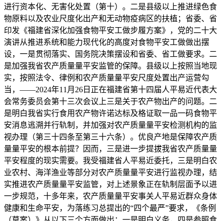
进行资本化、无害化处置（第十）。二是县级以上推进绿色食
物原料以及农业尺度化出产和无动物疫病区的扶植；省委、省
印发《福建省深化加强食物平安工做步履方案》，党的二十大
演讲从推进系统和能力现代化的高度对食物平安工做做出摆
设，一是贯彻落实、国务院决策摆设和省委、省工做要求。二
是加强我省农产质量量平安监管的保障。县级以上按照当地现
实，按照法令、律例和农产质量量平安尺度处置出产运营勾
当，——2024年11月26日正在福建省第十四届人平易近代表大
会常务委员会第十三次会议上三是关于农产物出产的问题。二
是明白我省实行食用农产物许诺达标及格证取一品一码食物平
安消息逃溯并行轨制，并加强对农产质量量平安检测机构的监
视办理（第三十四条至第三十六条）。优良产地是保障农产质
量量平安的根本前提？因而，三是进一步提拔我省农产质量量
平安程度的现实需要。我受福建省人平易近委托，三是明白农
业农村、海洋渔业等部分对农产质量量平安进行监视办理，结
实推进农产质量量平安监管，对上述景象正在轨制层面予以进
一步规范，十多年来，农产质量量平安事关人平易近群众身体
健康和生命平安，为落练习总提出的“四个最严”要求，《条例
（草案）》从以下三个方面做出：一是明白义务，四是参照食