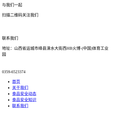
与我们一起
扫描二维码关注我们
联系我们
地址：山西省运城市绛县涑水大街西HB火博·(中国)体育工业
园
0359-6523374
首页
关于我们
食品安全动态
食品安全知识
联系我们