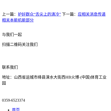
上一篇：
护好群众“舌尖上的清冷”
下一篇：
应相关消息传递
相关本能机能部分
与我们一起
扫描二维码关注我们
联系我们
地址：山西省运城市绛县涑水大街西HB火博·(中国)体育工业
园
0359-6523374
首页