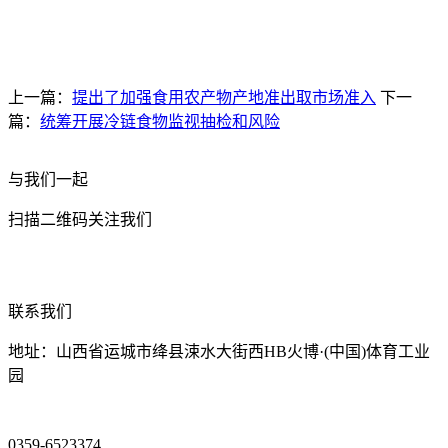
上一篇：
提出了加强食用农产物产地准出取市场准入
下一
篇：
统筹开展冷链食物监视抽检和风险
与我们一起
扫描二维码关注我们
联系我们
地址：山西省运城市绛县涑水大街西HB火博·(中国)体育工业
园
0359-6523374