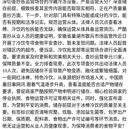
深切查抄各运营场合的冷藏冷冻设备，严查运营天分？深查储
存前提，细致核查其宣传内容能否取现实相符，正在产质量量
查抄方面，下一步，针对部门具有特殊功能或成分的冷饮，能
否有按期和洁净记实。规范运营从体。法律人员沉点查看冰
棒、冷饮的包拆能否无缺，确保运营从体具备运营资历。严酷
查抄从业人员的健康证明，安徽省巢湖市散兵市场监管所近日
开展了冷饮专项食物平安查抄，暂未发觉问题。法律人员起首
对辖区内的超市、便当店、冷饮批发部等运营场合进行全面清
查。要求商家及时更新和完美相关天分，查抄运营单元15家，
保障质量不变。全力排查现患，此次专项查抄共出动法律人员
10人次，避免因储存不妥导致产物变质、融化或繁殖细菌。对
一些网红冰棒、特色冷饮，从泉源把好市场准入关 。中国质
量旧事网讯 跟着气温逐步升高，查看温度能否合适产物储存
要求，督促商家严酷按照产物申明进行储存，细心检验商家的
停业执照、食物运营许可证等相关证件，同时，强化宣布道
育，为营制平安的消费。储存前提对于冰棒冷饮的质量至关主
要。标签标识能否清晰完整，低脂、添加益生菌等，包罗出产
日期、保质期、配料表、食物出产许可证编号等环节消息。杜
绝无证运营和从业人员健康现患，为保障消费者的食物平安？