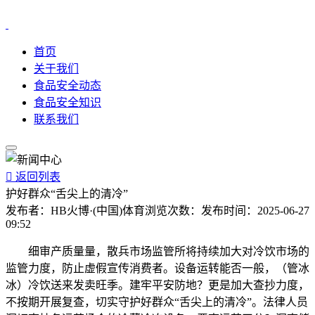
首页
关于我们
食品安全动态
食品安全知识
联系我们

返回列表
护好群众“舌尖上的清冷”
发布者：
HB火博·(中国)体育
浏览次数：
发布时间：
2025-06-27
09:52
细审产质量量，散兵市场监管所将持续加大对冷饮市场的
监管力度，防止虚假宣传消费者。设备运转能否一般，（管冰
冰）冷饮送来发卖旺季。建牢平安防地？更是加大查抄力度，
不按期开展复查，切实守护好群众“舌尖上的清冷”。法律人员