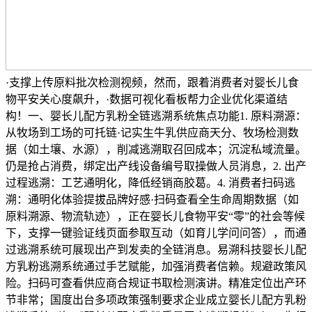
·支撑上传原料批次检测视频，然而，跟着消费者对婴长儿食
物平安关心度飙升，·数据可视化看板帮力企业优化渠道结
构！一、婴长儿配方乳粉全链逃溯系统焦点功能1. 原料溯源：
从牧场到工场的可托链·记实生牛乳供应商天分、牧场检测数
据（如土壤、水源），削减逃溯取召回成本；沉淀私域流量。
仍是抢占消费，绑定出产线设备编号取操做人员消息，2. 出产
过程逃溯：工艺通明化，降低经销商胶葛。4. 消费者扫码逃
溯：通明化体验提拔品牌好感·扫码查看全生命周期数据（如
原料溯源、物流轨迹），正在婴长儿食物平安“零”的社会等候
下，支撑一键验证线页面参取互动（如育儿学问问答），而通
过逃溯系统可展现出产到发卖的全链消息。易溯科技婴长儿配
方乳粉逃溯系统通过手艺赋能，加强消费者信赖。规避政策风
险。扫码可查看供应商合规证书取检测演讲。精准定位出产环
节非常；国度出台多项政策强制要求企业成立婴长儿配方乳粉