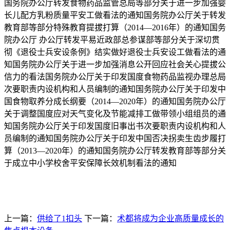
国务院办公厅转发食物药品监管总局等部分关于进一步加强婴
长儿配方乳粉质量平安工做看法的通知国务院办公厅关于转发
教育部等部分特殊教育提拔打算（2014—2016年）的通知国务
院办公厅 办公厅转发平易近政部总参谋部等部分关于深切贯
彻《退役士兵安设条例》结实做好退役士兵安设工做看法的通
知国务院办公厅关于进一步加强消息公开回应社会关心提拔公
信力的看法国务院办公厅关于印发国度食物药品监视办理总局
次要职责内设机构和人员编制的通知国务院办公厅关于印发中
国食物取养分成长纲要（2014—2020年）的通知国务院办公厅
关于调整国度应对天气变化及节能减排工做带领小组组员的通
知国务院办公厅关于印发国度旧事出书次要职责内设机构和人
员编制的通知国务院办公厅关于印发中国否决拐卖生齿步履打
算（2013—2020年）的通知国务院办公厅转发教育部等部分关
于成立中小学校舍平安保障长效机制看法的通知
上一篇：
供给了1扣头
下一篇：
术都将成为企业高质量成长的