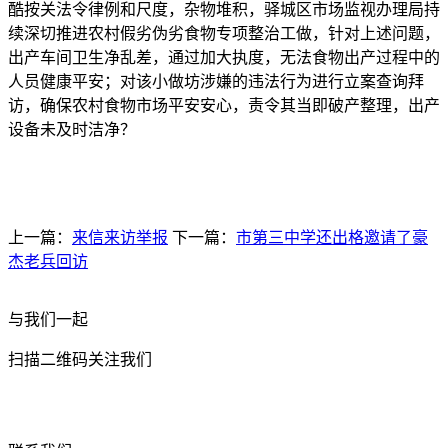
酷按关法令律例和尺度，杂物堆积，驿城区市场监视办理局持
续深切推进农村假劣伪劣食物专项整治工做，针对上述问题，
出产车间卫生净乱差，通过加大执度，无法食物出产过程中的
人员健康平安；对该小做坊涉嫌的违法行为进行立案查询拜
访，确保农村食物市场平安安心，责令其当即破产整理，出产
设备未及时洁净？
上一篇：
来信来访举报
下一篇：
市第三中学还出格邀请了豪
杰老兵回访
与我们一起
扫描二维码关注我们