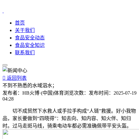
首页
关于我们
食品安全动态
食品安全知识
联系我们

返回列表
不到不熟悉的水域泅水；
发布者：
HB火博·(中国)体育
浏览次数：
发布时间：
2025-07-19
04:28
切不成贸然下水救人或手拉手构成“人链”救援。好小我物
品，家长要做到“四晓得”：知去向、知内容、知火伴、知归
时。过马走斑马线，骑乘电动车都必需准确佩带平安头盔。