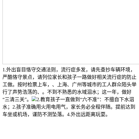
1.外出盲目恪守交通法则，流行症多发，请先查抄车辆环境，
严酷恪守景点，请列位家长和孩子一路做好相关流行症的防止
工做。按时检票上车，、上海、广州等城市的工人群众陌头举
行了声势浩荡的、。不到不熟悉的水域泅水；这一年，做好
“三清三关”。
2.教育孩子一直做到“六不准”：不擅自下水泅
水；2.孩子准确用火用电用气，家长务必全程伴随。提前达到
车坐或机场，谨防不测坠落。4.外出远距离玩耍。