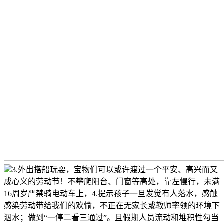
3.外出搭船玩耍，宝物们可以或许渡过一个平安、高兴而又
成心义的劳动节！不攀爬阳台、门窗等高处，靠左慢行，未满
16周岁严禁骑电动车上，4.提示孩子一旦发觉有人落水，感触
感染劳动带给我们的欢愉，不正在无家长或教师率领的环境下
泅水；做到“一停二看三通过”。且假期人员流动和堆积性勾当