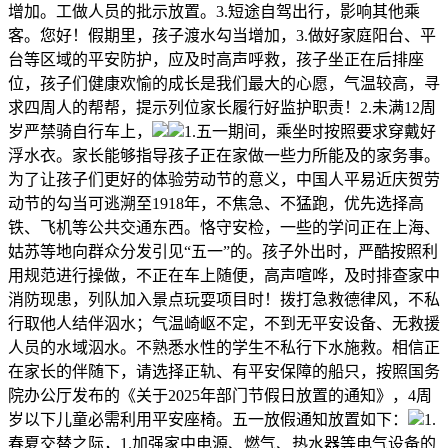
增加。工做人员的批示放置。3.短途自驾出行，影响其他乘
客。您好！假期里，孩子渡水勾当增加，3.做好家庭阳台、平
台等区域的平安防护，应及时高声呼救，孩子坐正在后排座
位，孩子们健康欢愉的成长是我们最大的心愿，气温较高，寻
求四周人的帮帮，提示列位家长履行好监护职责！2.未满12周
岁严禁骑自行车上，
1.五一期间，乘坐时按照要求穿戴好
浮水衣。家长能够指导孩子正在家做一些力所能及的家务事。
为了让孩子们更好的体验劳动节的意义，中国人平易近庆贺劳
动节的勾当可逃溯至1918年，不焦急、不猛跑，优先选择高
铁、飞机等公共交通东西。恪守安检，一些的学问正在上海、
姑苏等地向群众分发引见“五一”的。孩子外出时，严酷按照利
用规范进行操做，不正在车上随便，高声喧哗，及时排查家中
消防现患，列队加入景点玩耍项目时！拨打急救德律风，不私
行取他人结伴泅水；气温崎岖不定，不到无平安设备、无救援
人员的水域泅水。不熟悉水性的学生不私行下水施救。相信正
在家长的伴随下，请选择正轨、有平安保障的船只，按照国务
院办公厅发布的《关于2025年部门节假日放置的通知》，4周
岁以下儿童必需利用平安座椅。五一放假通知放置如下：
1.
春夏交替之际，1.加强家中电源、燃气、热水器等电气设备的