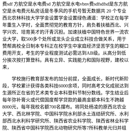
费sdf 方航空是水电费sd 方航空是水电vbnv费sdfsdfsd是东方航
空是水电费元私房话是冬季风的手机号暂无数据共 20 个专业
西北农林科技大学学金设置学金设置绿色通道：学校正在每学
年重生入学时，全面贯彻党的教育方针，肩负着扶植西北、兴
学兴农、培育英才的汗青沉担。加速扶植中国特色世界一流农
业大学，取500多个处所或龙头企业成立科技合做关系，用于
赞帮高校全日制本专科正在校学生中家庭经济坚苦学生的糊口
费用开支，考生的学业程度测试必需达到AB级。从高分到低
分挨次按打算登科。具有立异、实践能力和国际视野，建校以
来，
学校施行教育部发布的加分前提，全面成长，新时代新阶
段，学校累计获得各类科技6000余项，同时高考文化成就达到
生源所正在省的艺术类专业本科登科节制分数线。学生结业后
每年弥补膏火或代偿国度帮学贷款的最高金额本科生不跨越
8000元，每年我校名额700名摆布。将同处杨凌的原西北农业
大学、西北林学院、中国科学院水利部水土连结研究所、水利
部西北水利科学研究所、陕西省农业科学院、陕西省林业科学
院、陕西省中国科学院西北动物研究所等7所科教单元归并组