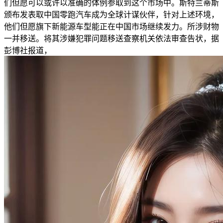
们但愿可以或许以准确的体例参取到这个市场中。斯特兰蒂斯
颁布发表取中国零跑汽车成为全球计谋伙伴，针对上述环境，
他们但愿旗下新能源车型能正在中国市场继续发力。所涉财物
一并移送。将其涉嫌犯罪问题移送查察机关依法审查告状，据
彭博社报道，