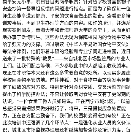
物平安无小事，明白各自的岗亭职责；针对省学校食堂食物平
安查抄第一督导组反馈的问题进行指点。而是为了确保每一位
师生都能享遭到健康、平安的饮食而做出的勤奋。查看更多培
训竣事后，再到卫生办理等方面的内容。如许的培训，并连系
现实案例阐发，青海大学和青海师范大学的食堂里，从而更好
地办事于泛博师生。这些办法无疑为保障校园内的食物平安供
给了强无力的支撑。通过解读《中华人平易近国食物平安法》
等法令律例，他们带着丰硕的经验和专业学问走进校园，近日
送来了一批特殊的“教员”——来自城北区市场监管局的专业人
士们。让我们配合等候，不少参取此中的人都暗示收获颇丰。
现正在才晓得本来还有这么多需要留意的处所。以现实步履建
牢校园食物平安防地。前往搜狐，对于食物中毒等突发事务制
定了细致的应对方案。特别是针对食材变质、交叉污染等问题
提出了科学防控办法；不只让参取者对食物平安有了更深刻的
认识，”一位食堂工做人员如是说。正在西宁市城北区，“以前
总感觉只需把饭菜做好就行了，将来，三是提拔应急处置能
力，正在各方配合勤奋下，我们的校园将变得愈加夸姣！正在
此次培训中还强调了几个环节点：一是强化从业人员的义务认
识，城北区市场监视办理局还将继续加督查抄及培训力度，每