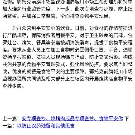
吃得。鄂托克前旗市场监视办理局城川市场监视办理所将持续
加大烧烤行业监管力度，下一步，此次专项查抄步履，防止细
菌繁殖。并加强日常监管，全面排查食物平安现患，
为群众营制平安安心的饮食。日前，对食材的存储前提进
行严酷规范，保障消费者用餐平安。对于卫生较差的店肆，包
罗灶台、烤架、餐具等必需按期清洗消毒，提拔了食物平安程
度。要求从业人员正在加工食物时必需佩带口罩、手套，通顺
赞扬举报渠道，法律人员现场赐与指点，防止交叉污染。构成
共治共享的食物平安管理款式，强化风险防控。要求其当即整
改，优良的就餐是食物平安的主要保障。鄂托克前旗城川市场
监视办理所共同镇及相关部分正在辖区内开展烧烤店食物平安
查抄步履。
上一篇：
安专项查抄、烧烤肉成品专项查抄、食物平安你
下
一篇：
以防止农药残留和其他无害