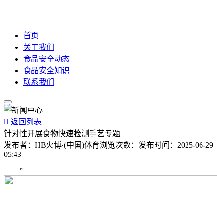
首页
关于我们
食品安全动态
食品安全知识
联系我们

返回列表
针对性开展食物快速检测手艺专题
发布者：
HB火博·(中国)体育
浏览次数：
发布时间：
2025-06-29
05:43
”