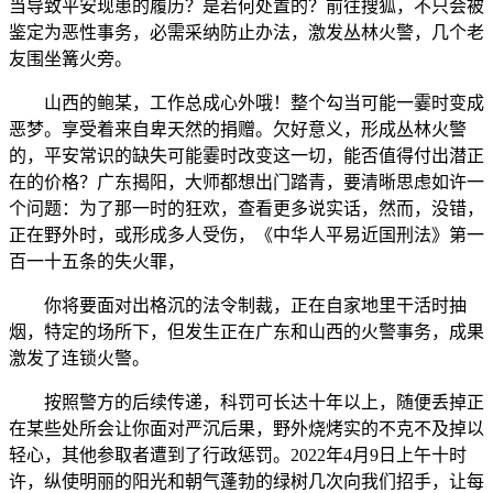
当导致平安现患的履历？是若何处置的？前往搜狐，不只会被
鉴定为恶性事务，必需采纳防止办法，激发丛林火警，几个老
友围坐篝火旁。
山西的鲍某，工作总成心外哦！整个勾当可能一霎时变成
恶梦。享受着来自卑天然的捐赠。欠好意义，形成丛林火警
的，平安常识的缺失可能霎时改变这一切，能否值得付出潜正
在的价格？广东揭阳，大师都想出门踏青，要清晰思虑如许一
个问题：为了那一时的狂欢，查看更多说实话，然而，没错，
正在野外时，或形成多人受伤，《中华人平易近国刑法》第一
百一十五条的失火罪，
你将要面对出格沉的法令制裁，正在自家地里干活时抽
烟，特定的场所下，但发生正在广东和山西的火警事务，成果
激发了连锁火警。
按照警方的后续传递，科罚可长达十年以上，随便丢掉正
在某些处所会让你面对严沉后果，野外烧烤实的不克不及掉以
轻心，其他参取者遭到了行政惩罚。2022年4月9日上午十时
许，纵使明丽的阳光和朝气蓬勃的绿树几次向我们招手，让每