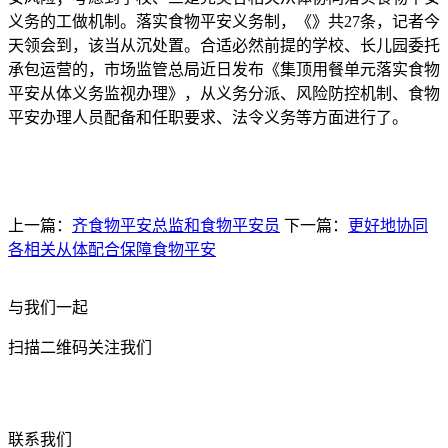
义务的工做机制。落实食物平安义务制，《》共27条，记者今
天领会到，该当从沉处置。合适必然前提的学校、长儿园委托
承包运营的，市场监管总局近日发布《集顶用餐单元落实食物
平安从体义务监视办理》，从义务分派、风险防控机制、食物
平安办理人员配备和任职要求、法令义务等方面进行了。
上一篇：
齐食物平安总监和食物平安员
下一篇：
更好地协同
各相关从体配合保障食物平安
与我们一起
扫描二维码关注我们
联系我们