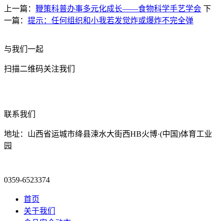
上一篇：
鞭策科普办事多元化成长——食物科学手艺学会
下
一篇：
提示：任何组织和小我若发觉炸或爆炸不完全弹
与我们一起
扫描二维码关注我们
联系我们
地址：山西省运城市绛县涑水大街西HB火博·(中国)体育工业
园
0359-6523374
首页
关于我们