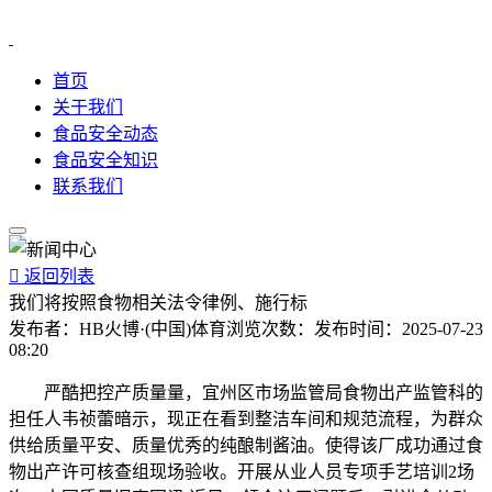
首页
关于我们
食品安全动态
食品安全知识
联系我们

返回列表
我们将按照食物相关法令律例、施行标
发布者：
HB火博·(中国)体育
浏览次数：
发布时间：
2025-07-23
08:20
严酷把控产质量量，宜州区市场监管局食物出产监管科的
担任人韦祯蕾暗示，现正在看到整洁车间和规范流程，为群众
供给质量平安、质量优秀的纯酿制酱油。使得该厂成功通过食
物出产许可核查组现场验收。开展从业人员专项手艺培训2场