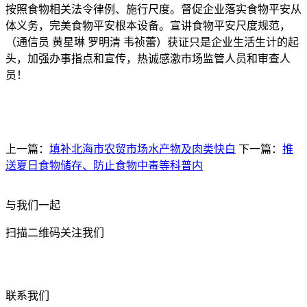
按照食物相关法令律例、施行尺度。督促企业落实食物平安从
体义务，完美食物平安根本设备。宣讲食物平安尺度规范，
（通信员 黄星琳 罗明清 韦祯蕾）获证只是企业生活生计的起
头，加强办事指点和宣传，热诚感激市场监管人员和审查人
员！
上一篇：
填补北海市农贸市场水产物及肉类快白
下一篇：
推
送夏日食物储存、防止食物中毒等科普内
与我们一起
扫描二维码关注我们
联系我们