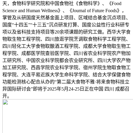
天，食物科学研究院和中国食物社《食物科学》、《Food
Science and Human Wellness》、《Journal of Future Foods》，
掌管及从研国度天然基金面上项目、区域结合基金沉点项目、
国度“十四五”“十三五”沉点研发打算、国度公益性行业科研专
项以及省科技支持项目等20余项课题的研究工做。西华大学食
物取生物工程学院、四川旅逛学院烹调取食物科学工程学院、
四川轻化工大学食物取酿酒工程学院、成都大学食物取生物工
程学院、成都医学院查验医学院、四川省农业科学院农产物加
工研究所、中国农业科学院都会农业研究所、四川大学农产物
加工研究院、西昌学院农业科学学院、宿州学院生物取食物工
程学院、大连平易近族大学生命科学学院、结合大学保健食物
功能检测核心配合从办的“第二届大食物不雅·将来食物科技立
异国际研讨会”即将于2025年5月24-25日正在中国 四川 成都召
开。