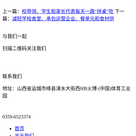
上一篇：
校带领、学生和家长代表每天一路“拼桌”吃
下一
篇：
减轻学校食堂、承包运营企业、餐单元和食材供
与我们一起
扫描二维码关注我们
联系我们
地址：山西省运城市绛县涑水大街西HB火博·(中国)体育工业
园
0359-6523374
首页
关于我们