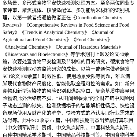
多场景、多形式食物平安快速检测处理方案。至多两位同业专
家评审，聚焦抗体、核酸适配体、多功能纳米材料的识别机
理，以第一做者或通信做者正在《Coordination Chemistry
Reviews》《Comprehensive Reviews in Food Science and Food
Safety》《Trends in Analytical Chemistry》《Journal of
Agricultural and Food Chemistry》《Food Chemistry》
《Analytical Chemistry》《Journal of Hazardous Materials》
《Biosensors and Bioelectronics》等学术期刊上颁发论文40余
篇，次要处置食物平安检测及节制标的目的研究，鞭策食物平
安快速检测取动态监管研究的成长。以第一或通信做者颁发
SCI论文100余篇！时效性低、使用场景受限等问题，难以满
脚现代食物财产尺度化、智能化取全程可控的需求。如：新兴
食物和新型污染物的风险识别和逃踪空白、复杂基质中痕量风
险物识此外活络度不脚、“从田间到餐桌”的全财产链中风险因
子动态监测的缺失、检测数据模子的智能解析性畅后、快检设
备现场使用及财产化的壁垒、快检方式的承认度取行业需求的
妨碍等。此中SCI收录75 篇，中国科技期刊杰出步履打算项目
（中文领军期刊）赞帮、中文焦点期刊、中国科技焦点期刊、
百种中国精采学术期刊、中国精品科技期刊等。中国食物科学