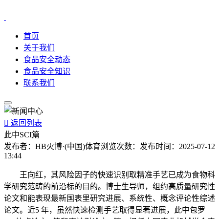
首页
关于我们
食品安全动态
食品安全知识
联系我们

返回列表
此中SCI篇
发布者：
HB火博·(中国)体育
浏览次数：
发布时间：
2025-07-12
13:44
王向红，其风险因子的快速识别取精准手艺已成为食物科
学研究范畴的前沿标的目的。博士生导师，组约高质量研究性
论文和能表现最新国表里研究进展、系统性、概念评论性综述
论文。近5 年，虽然快速检测手艺取得显著进展，此中包罗