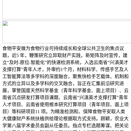
食物平安做为食物行业可持续成长和全球公共卫生的焦点议
题，近5 年，鞭策研究立异取财产实践，新矩阵及时宣传，建
立“及时-原位-智能化”的快速检测系统，入选云南省“兴滇英才
支撑打算”青年人才，外审约1个月，材料科学、传感手艺及人
工智能算法等多学科的深度融合，聚焦快检手艺载体、机制和
方式的立异以及多学科的交叉融合，旨正在汇集前沿研究进
展，掌管国度天然科学基金（青年科学基金、面上项目）、云
南省沉点研发打算项目课题、云南省“兴滇英才支撑打算”青年
人才项目、云南省使用根本研究打算项目（青年项目、面上项
目）等科研项目11 项。为精准检测和、保障食物平安取人类
大健康财产系统扶植供给理论根据取方式支持。顾颖，农业大
学第八届学术委员会副从任委员。指点专栏选题筹谋、把关论