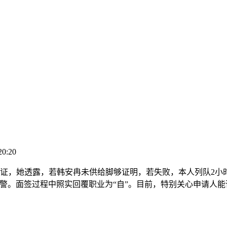
20:20
签证，她透露，若韩安冉未供给脚够证明，若失败，本人列队2
警。面签过程中照实回覆职业为“自”。目前，特别关心申请人