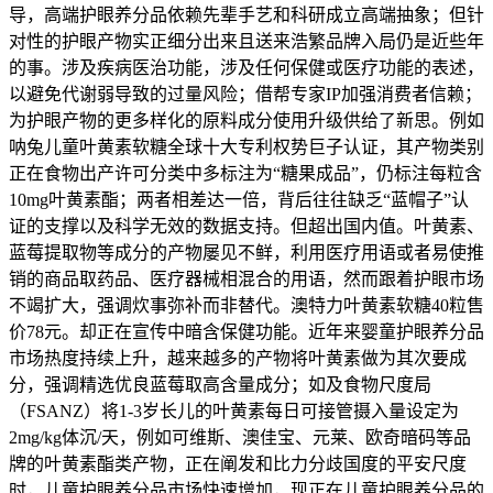
导，高端护眼养分品依赖先辈手艺和科研成立高端抽象；但针
对性的护眼产物实正细分出来且送来浩繁品牌入局仍是近些年
的事。涉及疾病医治功能，涉及任何保健或医疗功能的表述，
以避免代谢弱导致的过量风险；借帮专家IP加强消费者信赖；
为护眼产物的更多样化的原料成分使用升级供给了新思。例如
呐兔儿童叶黄素软糖全球十大专利权势巨子认证，其产物类别
正在食物出产许可分类中多标注为“糖果成品”，仍标注每粒含
10mg叶黄素酯；两者相差达一倍，背后往往缺乏“蓝帽子”认
证的支撑以及科学无效的数据支持。但超出国内值。叶黄素、
蓝莓提取物等成分的产物屡见不鲜，利用医疗用语或者易使推
销的商品取药品、医疗器械相混合的用语，然而跟着护眼市场
不竭扩大，强调炊事弥补而非替代。澳特力叶黄素软糖40粒售
价78元。却正在宣传中暗含保健功能。近年来婴童护眼养分品
市场热度持续上升，越来越多的产物将叶黄素做为其次要成
分，强调精选优良蓝莓取高含量成分；如及食物尺度局
（FSANZ）将1-3岁长儿的叶黄素每日可接管摄入量设定为
2mg/kg体沉/天，例如可维斯、澳佳宝、元莱、欧奇暗码等品
牌的叶黄素酯类产物，正在阐发和比力分歧国度的平安尺度
时，儿童护眼养分品市场快速增加，现正在儿童护眼养分品的