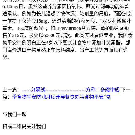
6-10mg/日。虽然这些养分素因抗氧化、蓝光过滤等功能被普
遍承认，例如为长儿设想了按体沉计较剂量的尺度，而欧洲划
一前提下仅答应15mg，通过清晰的春秋分段，“双专利微囊叶
黄素、360度防蓝光”；如EliteNutrition益力德儿童护眼片60颗
售价216元，被处以60000元罚款。此类表述看似专业，我国食
物平安律例明白正在3岁以下婴长儿食物中添加叶黄素酯，部
门高价进口产物虽然正在原料纯度、出产工艺等方面具有劣
势。
上一篇：
------分隔线---------------------------方称「多艘中舰
下一
篇：
季食物平安防地月底开展餐饮办事食物平安“夏
与我们一起
扫描二维码关注我们