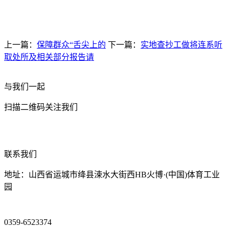
上一篇：
保障群众“舌尖上的
下一篇：
实地查抄工做将连系听
取处所及相关部分报告请
与我们一起
扫描二维码关注我们
联系我们
地址：山西省运城市绛县涑水大街西HB火博·(中国)体育工业
园
0359-6523374