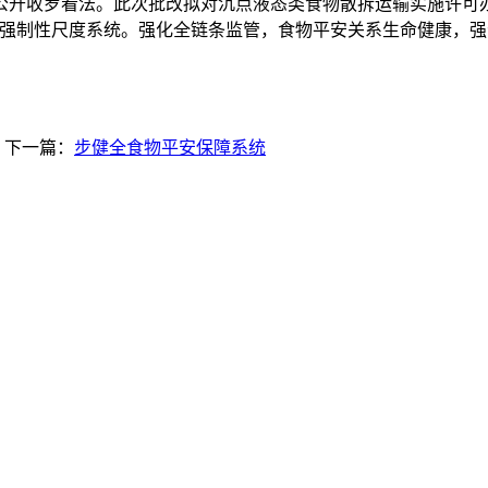
收罗看法。此次批改拟对沉点液态类食物散拆运输实施许可办
是强制性尺度系统。强化全链条监管，食物平安关系生命健康，
下一篇：
步健全食物平安保障系统