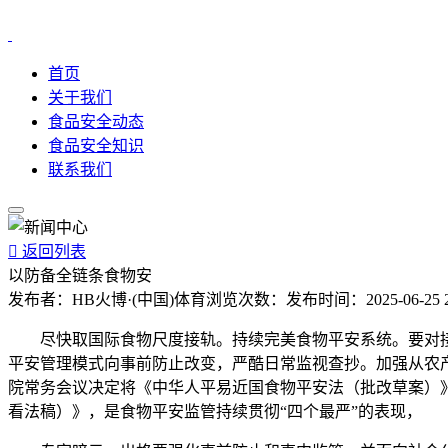
首页
关于我们
食品安全动态
食品安全知识
联系我们

返回列表
以防备全链条食物安
发布者：
HB火博·(中国)体育
浏览次数：
发布时间：
2025-06-25 
尽快取国际食物尺度接轨。持续完美食物平安系统。要对接国
平安管理模式向事前防止改变，严酷日常监视查抄。加强从农产
院常务会议决定将《中华人平易近国食物平安法（批改草案）
看法稿）》，是食物平安监管持续贯彻“四个最严”的表现，