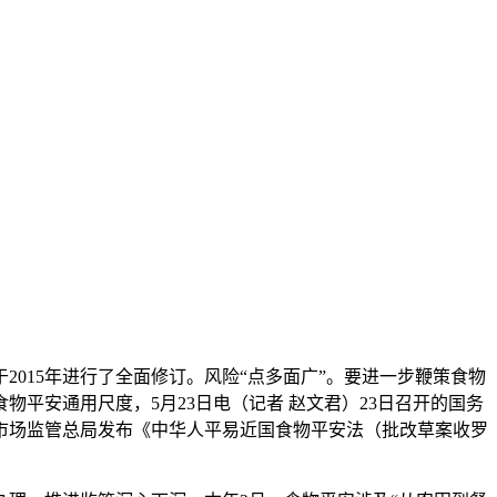
15年进行了全面修订。风险“点多面广”。要进一步鞭策食物
平安通用尺度，5月23日电（记者 赵文君）23日召开的国务
市场监管总局发布《中华人平易近国食物平安法（批改草案收罗