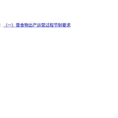
：
（一）督食物出产运营过程节制要求