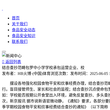
首页
关于我们
食品安全动态
食品安全知识
联系我们

返回列表
结合查抄范畴包罗中小学学校承包运营企业、校
发布者：
HB火博·(中国)体育
浏览次数：
发布时间：
2025-06-05 
摆设各地强化校园食物平安和炊事经费办理，结合查抄范畴
行。盲目接管师生、家长和社会的监视；结合查抄沉点使命包
如：学校能否按期公开食堂出入环境，避免反复查抄、多头查
次，新京报讯 据市说新语官微动静，《通知》要求，各部分
季学期校园食物平安和炊事经费结合查抄的通知》（以下简称